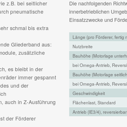
e z.B. bei seitlicher
Die nachfolgenden Richtwe
durch pneumatische
innerbetrieblichen Umgeb
Einsatzzwecke und Förde
sehr schmal bis extra
Länge (pro Förderer, fertig 
sende Gliederband aus:
Nutzbreite
odule, zusätzliche
Bauhöhe (Motorlage unterh
bei Omega-Antrieb, Reversi
, es bleibt in der
Bauhöhe (Motorlage seitlich
tenräder immer gespannt
bei Omega-Antrieb, Reversi
ndes und der
ich
Geschwindigkeit
on, auch in Z-Ausführung
Flächenlast, Standard
Antrieb (IE3/4), reversierbar
st der Förderer