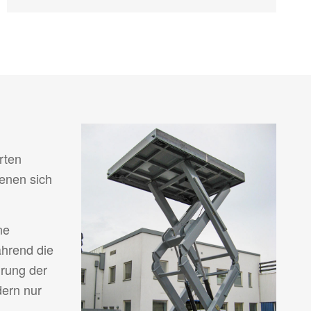
rten
denen sich
ne
ährend die
hrung der
dern nur