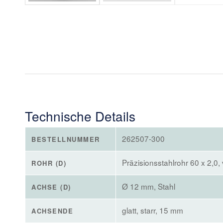
Technische Details
262507-300
BESTELLNUMMER
Präzisionsstahlrohr 60 x 2,0, 
ROHR (D)
Ø 12 mm, Stahl
ACHSE (D)
glatt, starr, 15 mm
ACHSENDE