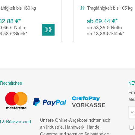
Tragfähigkeit bis 105 kg
ähigkeit bis 160 kg
82,88 €*
ab 69,44 €*
9,65 €
Netto
ab 58,35 €
Netto
6,58 €/Stück
*
ab 13,89 €/Stück
*
Rechtliches
NE
Erh
Mes
Unsere Online-Angebote richten sich
d & Rückversand
an Industrie, Handwerk, Handel,
Gewerbe und sonstige Selbständige