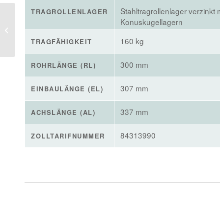
Stahltragrollenlager verzinkt 
TRAGROLLENLAGER
Konuskugellagern
5 x Stahl-Tragrolle Ø 50
mm
160 kg
TRAGFÄHIGKEIT
300 mm
ROHRLÄNGE (RL)
307 mm
EINBAULÄNGE (EL)
337 mm
ACHSLÄNGE (AL)
84313990
ZOLLTARIFNUMMER