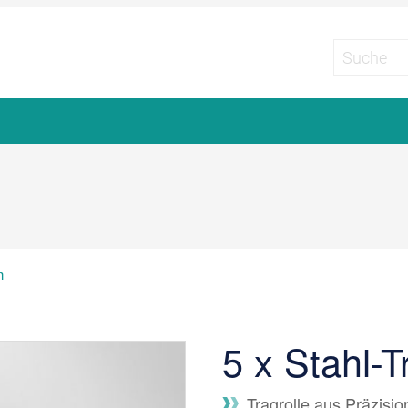
m
5 x Stahl-
Tragrolle aus Präzisio