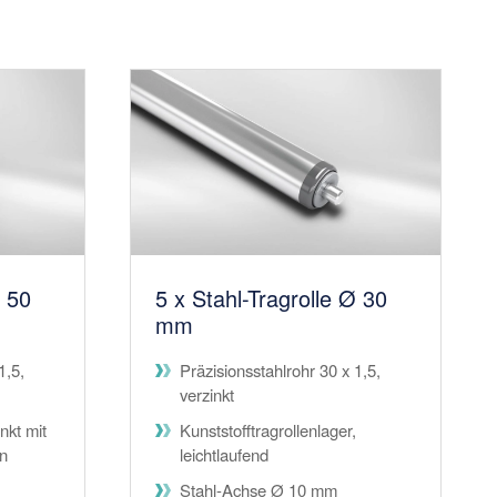
Ø 50
5 x Stahl-Tragrolle Ø 30
mm
1,5,
Präzisionsstahlrohr 30 x 1,5,
verzinkt
nkt mit
Kunststofftragrollenlager,
rn
leichtlaufend
Stahl-Achse Ø 10 mm